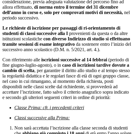
considerazione, previa adeguata valutazione del percorso fino ad
allora effettuato,
di norma entro il termine del 31 dicembre
dell’anno in corso e, solo per comprovati motivi di necessità,
nel
periodo successivo.
Le richieste di iscrizione per passaggi di ri-orientamento di
studenti di classi successive alla I
provenienti da questa o da altre
istituzioni scolastiche
con diverso Indirizzo di studio si effettuano
tramite sessioni di esame integrativo
da sostenere entro l’inizio del
successivo anno scolastico (
D.M. n. 5/2021, art. 4.).
Con riferimento alle
iscrizioni successive al 14 febbrai
(periodo di
fine giugno-luglio-agosto), o in
caso di iscrizioni tardive dovute a
cambio di scelta
, per garantire il diritto allo studio e al tempo stesso
la regolarità didattica e le regolari fasce di età di ogni gruppo classe,
nel caso in cui rimangano, al momento della richiesta, posti
disponibili nelle classi scelte dal richiedente, si provvederà ad
accettare l’iscrizione, fatto salvo il criterio anagrafico sopra indicato
e secondo gli ulteriori seguenti criteri in ordine di priorità:
Classe Prima: cfr. i precedenti criteri
Classi successive alla Prima:
Non sarà accettata l’iscrizione alla classe seconda di studenti
che
abbiano già compiuto i 18 anni
di età entro l'anno solare