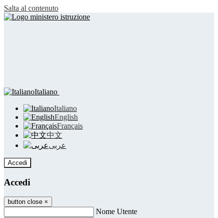
Salta al contenuto
Italiano
Italiano
English
Français
中文
عربى
Accedi
Accedi
button close
×
Nome Utente