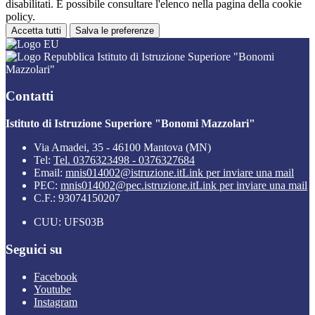
disabilitati. È possibile consultare l'elenco nella pagina della cookie
policy.
Accetta tutti
Salva le preferenze
Istituto di Istruzione Superiore "Bonomi
Mazzolari"
Contatti
Istituto di Istruzione Superiore "Bonomi Mazzolari"
Via Amadei, 35 - 46100 Mantova (MN)
Tel:
Tel. 0376323498 - 0376327684
Email:
mnis014002@istruzione.it
Link per inviare una mail
PEC:
mnis014002@pec.istruzione.it
Link per inviare una mail
C.F.: 93074150207
CUU: UFS03B
Seguici su
Facebook
Youtube
Instagram