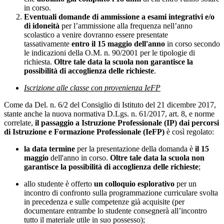
in corso.
Eventuali domande di ammissione a esami integrativi e/o
di idoneità
per l’ammissione alla frequenza nell’anno
scolastico a venire dovranno essere presentate
tassativamente
entro il 15 maggio dell'anno
in corso secondo
le indicazioni della O.M. n. 90/2001 per le tipologie di
richiesta.
Oltre tale data la scuola non garantisce la
possibilità di accoglienza delle richieste
.
Iscrizione alle classe con provenienza IeFP
Come da Del. n. 6/2 del Consiglio di Istituto del 21 dicembre 2017,
stante anche la nuova normativa D.Lgs. n. 61/2017, art. 8, e norme
correlate,
il passaggio a Istruzione Professionale (IP) dai percorsi
di Istruzione e Formazione Professionale (IeFP)
è così regolato:
la data termine
per la presentazione della domanda è
il
15
maggio
dell'anno in corso.
Oltre tale data la scuola non
garantisce la possibilità di accoglienza delle richieste
;
allo studente è offerto
un colloquio esplorativo
per un
incontro di confronto sulla programmazione curriculare svolta
in precedenza e sulle competenze già acquisite (per
documentare entrambe lo studente consegnerà all’incontro
tutto il materiale utile in suo possesso);