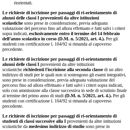
riorientati.
Le richieste di iscrizione per passaggi di ri-orientamento di
alunni delle classi I provenienti da altre istituzioni
scolastiche
sono prese in considerazione, previa adeguata
valutazione del percorso fino ad allora effettuato e fatti salvi i criteri
sopra indicati,
esclusivamente entro il termine del 14 febbraio
dell’anno scolastico in corso (D.M. n. 5/2021, art. 4.).
Per gli
studenti con certificazione l. 104/92 si rimanda al capoverso
precedente.
Le richieste di iscrizione per passaggi di ri-orientamento di
alunni delle classi I
provenienti da altre istituzioni
scolastiche
richiedenti l'iscrizione alla seconda classe
di un altro
indirizzo di studi per le quali non si sostengono gli esami integrativi,
sono prese in considerazione, previa adeguata valutazione del
percorso fino ad allora effettuato e fatti salvi i criteri sopra indicati,
solo con ammissione alla classe successiva in sede di scrutinio finale
al termine del primo anno di studi
(D.M. n. 5/2021, art. 4.).
Per gli
studenti con certificazione l. 104/92 si rimanda al capoverso
precedente.
Le richieste di iscrizione per passaggi di ri-orientamento di
studenti di classi successive alla I
provenienti da altre istituzioni
scolastiche da
medesimo indirizzo di studio
sono prese in