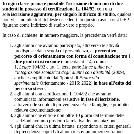
In ogni classe prima è possibile l’iscrizione di non più di due
studenti in possesso di certificazione L. 104/92,
con una
sola
iscrizione aggiuntiva, per singolo Indirizzo di studio
, qualora
non vi siano ulteriori richieste eccedenti. In questo caso i corsi IeFP
figurano come Indirizzo di studio vero e proprio.
In caso di richieste, in numero maggiore, la precedenza verrà data:
agli alunni che avranno partecipato, attraverso le attività
predisposte dalla scuola di provenienza, al
preventivo
percorso di orientamento con forme di consultazione tra i
due gradi di istruzione
(come da art. 14, comma
1,
Legge
104/92 e art. 1, terza parte
Linee guida per
l’integrazione scolastica degli alunni con disabilità
(2009),
anche esemplificato dall’ipotesi di
Protocollo
sperimentale
Orientamento - 2016; 2022)
in base all’esito del
percorso stesso
;
agli alunni con certificazione L.104/92 che avranno
comunicato informazioni esaustive
in fase di iscrizione
,
attraverso le scuole di provenienza e/o le famiglie, e prodotto
relativa documentazione;
agli alunni che entro e non oltre 10 giorni dal termine delle
iscrizioni avranno prodotto la relativa documentazione;
agli alunni che, in ultima battuta, rispondono ai criteri generali
di precedenza sopra Gli alunni in sovrannumero verranno