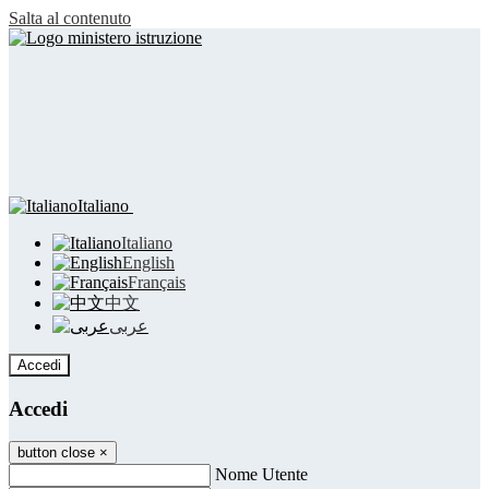
Salta al contenuto
Italiano
Italiano
English
Français
中文
عربى
Accedi
Accedi
button close
×
Nome Utente