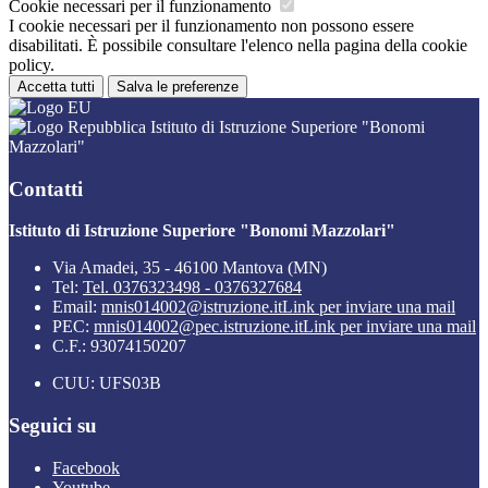
Cookie necessari per il funzionamento
I cookie necessari per il funzionamento non possono essere
disabilitati. È possibile consultare l'elenco nella pagina della cookie
policy.
Accetta tutti
Salva le preferenze
Istituto di Istruzione Superiore "Bonomi
Mazzolari"
Contatti
Istituto di Istruzione Superiore "Bonomi Mazzolari"
Via Amadei, 35 - 46100 Mantova (MN)
Tel:
Tel. 0376323498 - 0376327684
Email:
mnis014002@istruzione.it
Link per inviare una mail
PEC:
mnis014002@pec.istruzione.it
Link per inviare una mail
C.F.: 93074150207
CUU: UFS03B
Seguici su
Facebook
Youtube