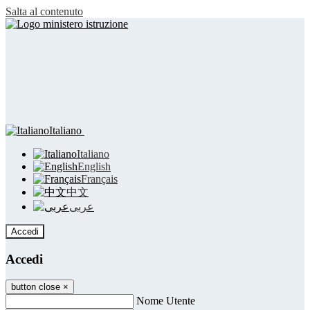
Salta al contenuto
Italiano
Italiano
English
Français
中文
عربى
Accedi
Accedi
button close
×
Nome Utente