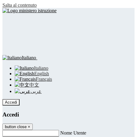
Salta al contenuto
Italiano
Italiano
English
Français
中文
عربى
Accedi
Accedi
button close
×
Nome Utente