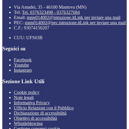
Via Amadei, 35 - 46100 Mantova (MN)
Tel:
Tel. 0376323498 - 0376327684
Email:
mnis014002@istruzione.it
Link per inviare una mail
PEC:
mnis014002@pec.istruzione.it
Link per inviare una mail
C.F.: 93074150207
CUU: UFS03B
Seguici su
Facebook
Youtube
Instagram
Sezione Link Utili
Cookie policy
Note legali
Informativa Privacy
Ufficio Relazioni con il Pubblico
Dichiarazione di accessibilità
Obiettivi di accessibilità
Whistleblowing
Gestione consensi cookie