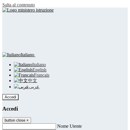
Salta al contenuto
Italiano
Italiano
English
Français
中文
عربى
Accedi
Accedi
button close
×
Nome Utente