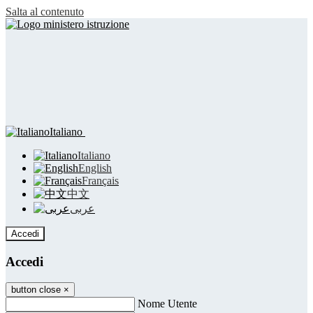
Salta al contenuto
Italiano
Italiano
English
Français
中文
عربى
Accedi
Accedi
button close
×
Nome Utente