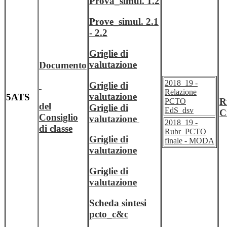
Prova_simul. 1.2
Prove_simul. 2.1
- 2.2
Griglie di
valutazione
Documento
2018_19 -
Griglie di
Relazione
valutazione
5ATS
R
PCTO
del
Griglie di
EdS_dsv
C
Consiglio
valutazione
2018_19 -
di classe
Rubr_PCTO
Griglie di
finale - MODA
valutazione
Griglie di
valutazione
Scheda sintesi
pcto_c&c