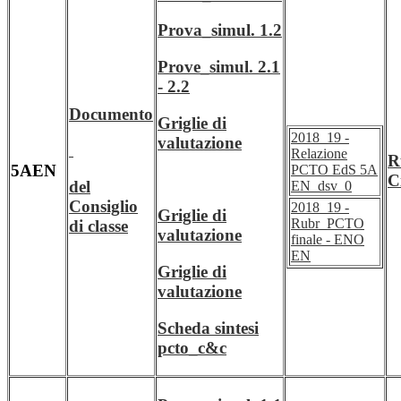
Prova_simul. 1.2
Prove_simul. 2.1
- 2.2
Documento
Griglie di
2018_19 -
valutazione
Relazione
R
5AEN
PCTO EdS 5A
C
del
EN_dsv_0
Consiglio
2018_19 -
Griglie di
Rubr_PCTO
di classe
valutazione
finale - ENO
EN
Griglie di
valutazione
Scheda sintesi
pcto_c&c