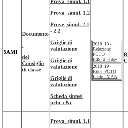
Prova_simul. 1.1
Prova_simul. 1.2
Prove_simul. 2.1
- 2.2
Documento
Griglie di
2018_19 -
valutazione
Relazione
5AMI
R
PCTO
del
EdS_d_0 dsv
Griglie di
C
Consiglio
valutazione
2018_19 -
di classe
Rubr_PCTO
finale - MAN
Griglie di
valutazione
Scheda sintesi
pcto_c&c
Prova_simul. 1.1