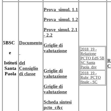
Prova_simul. 1.1
Prova_simul. 1.2
Prove_simul. 2.1
- 2.2
5BSC
Documento
Griglie di
2018_19 -
valutazione
e
Relazione
PCTO EdS 5B
R
Istituti
del
SC Santa
C
Paola_dsv
Santa
Consiglio
Griglie di
2018_19 -
Paola
di classe
valutazione
Rubr_PCTO
finale - SC
Griglie di
valutazione
Scheda sintesi
pcto_c&c