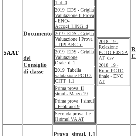
1_d_0
2019_EDS - Griglia
Valutazione II Prova
- ENO-
Accogl_LING_d
Documento
2019_EDS - Griglia
Valutazione I Prova
2018_19 -
- TIPI ABC_d
Relazione
R
2019_EDS - Griglia
5AAT
PCTO EdS 5A
C
Valutazione
del
AT_dsv
Orale_d_1
Consiglio
2018_19 -
2019_Tabella
Rubr_PCTO
di classe
valutazione PCTO-
finale - ENO
CITT_1.1
AT
Prima prova_II
simul - Marzo 19
Prima prova_I simul
- Febbraio19
Seconda prova_I e
II simul VA AT
Prova_simul. 1.1