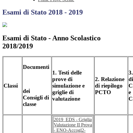
Esami di Stato 2018 - 2019
Esami di Stato - Anno Scolastico
2018/2019
Documenti
1. Testi delle
3
prove di
2. Relazione
d
Classi
simulazione e
di riepilogo
C
dei
griglie di
PCTO
e
Consigli di
valutazione
C
classe
2019_EDS - Griglia
Valutazione II Prova
- ENO-Accogl2-