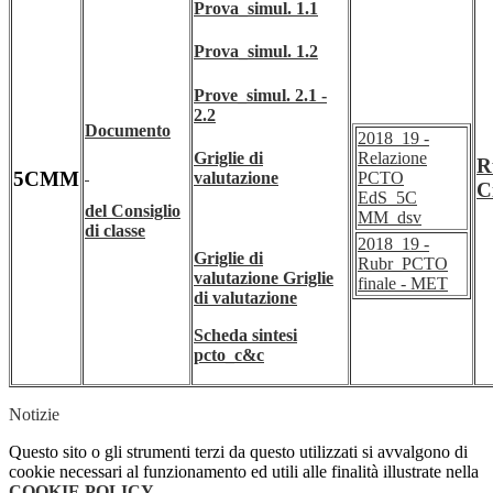
Prova_simul. 1.1
Prova_simul. 1.2
Prove_simul. 2.1 -
2.2
Documento
2018_19 -
Griglie di
Relazione
R
5CMM
valutazione
PCTO
C
EdS_5C
del Consiglio
MM_dsv
di classe
2018_19 -
Griglie di
Rubr_PCTO
valutazione
Griglie
finale - MET
di valutazione
Scheda sintesi
pcto_c&c
Notizie
Questo sito o gli strumenti terzi da questo utilizzati si avvalgono di
cookie necessari al funzionamento ed utili alle finalità illustrate nella
COOKIE POLICY
.