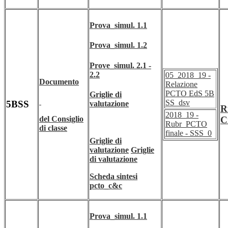
Prova_simul. 1.1
Prova_simul. 1.2
Prove_simul. 2.1 -
2.2
05_2018_19 -
Documento
Relazione
PCTO EdS 5B
Griglie di
SS_dsv
5BSS
valutazione
R
2018_19 -
del Consiglio
C
Rubr_PCTO
di classe
finale - SSS_0
Griglie di
valutazione
Griglie
di v
alutazione
Scheda sintesi
pcto_c&c
Prova_simul. 1.1