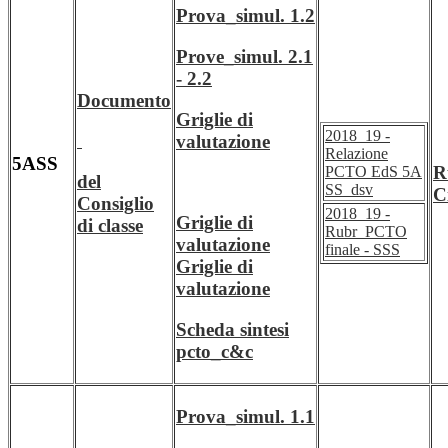
Prova_simul. 1.2
Prove_simul. 2.1
- 2.2
Documento
Griglie di
2018_19 -
valutazione
Relazione
5ASS
R
PCTO EdS 5A
del
SS_dsv
C
Consiglio
2018_19 -
Griglie di
di classe
Rubr_PCTO
valutazione
finale - SSS
Griglie di
valutazione
Scheda sintesi
pcto_c&c
Prova_simul. 1.1