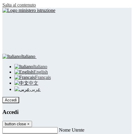
Salta al contenuto
Italiano
Italiano
English
Français
中文
عربى
Accedi
Accedi
button close
×
Nome Utente