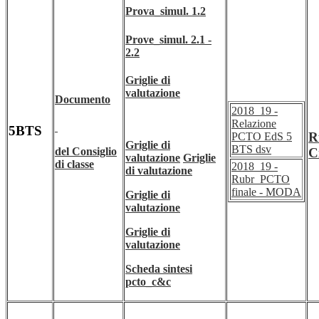
Prova_simul. 1.2
Prove_simul. 2.1 -
2.2
Griglie di
valutazione
Documento
2018_19 -
Relazione
5BTS
R
PCTO EdS 5
Griglie di
BTS dsv
del Consiglio
C
valutazione
Griglie
di classe
2018_19 -
di valutazione
Rubr_PCTO
finale - MODA
Griglie di
valutazione
Griglie di
valutazione
Scheda sintesi
pcto_c&c