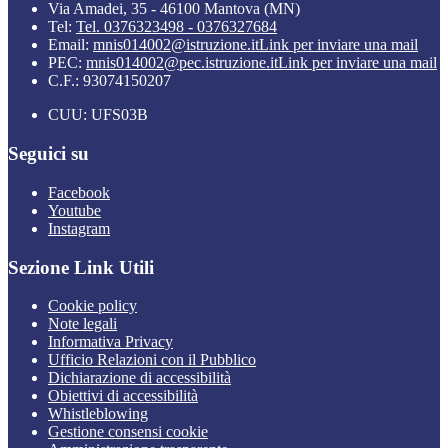
Via Amadei, 35 - 46100 Mantova (MN)
Tel:
Tel. 0376323498 - 0376327684
Email:
mnis014002@istruzione.it
Link per inviare una mail
PEC:
mnis014002@pec.istruzione.it
Link per inviare una mail
C.F.: 93074150207
CUU: UFS03B
Seguici su
Facebook
Youtube
Instagram
Sezione Link Utili
Cookie policy
Note legali
Informativa Privacy
Ufficio Relazioni con il Pubblico
Dichiarazione di accessibilità
Obiettivi di accessibilità
Whistleblowing
Gestione consensi cookie