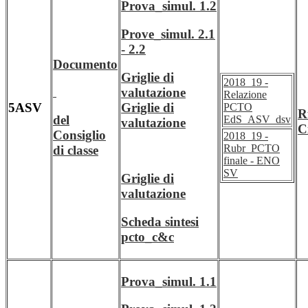
Prova_simul. 1.2
Prove_simul. 2.1
- 2.2
Documento
Griglie di
2018_19 -
valutazione
Relazione
5ASV
Griglie di
PCTO
R
del
EdS_ASV_dsv
valutazione
C
Consiglio
2018_19 -
Rubr_PCTO
di classe
finale - ENO
SV
Griglie di
valutazione
Scheda sintesi
pcto_c&c
Prova_simul. 1.1