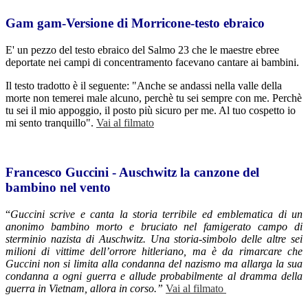
Gam gam-Versione di Morricone-testo ebraico
E' un pezzo del testo ebraico del Salmo 23 che le maestre ebree
deportate nei campi di concentramento facevano cantare ai bambini.
Il testo tradotto è il seguente: "Anche se andassi nella valle della
morte non temerei male alcuno, perchè tu sei sempre con me. Perchè
tu sei il mio appoggio, il posto più sicuro per me. Al tuo cospetto io
mi sento tranquillo".
Vai al filmato
Francesco Guccini - Auschwitz
la canzone del
bambino nel vento
“
Guccini scrive e canta la storia terribile ed emblematica di un
anonimo bambino morto e bruciato nel famigerato campo di
sterminio nazista di Auschwitz. Una storia-simbolo delle altre sei
milioni di vittime dell’orrore hitleriano, ma è da rimarcare che
Guccini non si limita alla condanna del nazismo ma allarga la sua
condanna a ogni guerra e allude probabilmente al dramma della
guerra in Vietnam, allora in corso.”
Vai al filmato