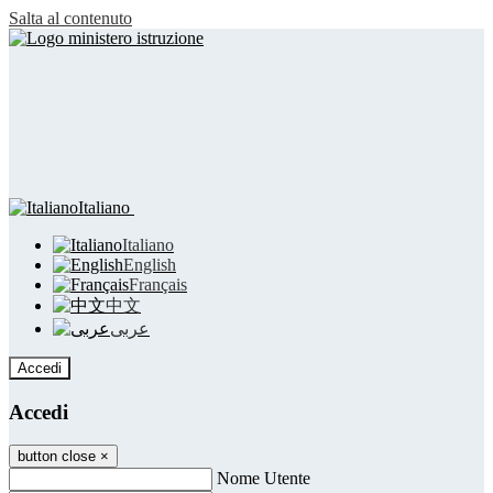
Salta al contenuto
Italiano
Italiano
English
Français
中文
عربى
Accedi
Accedi
button close
×
Nome Utente