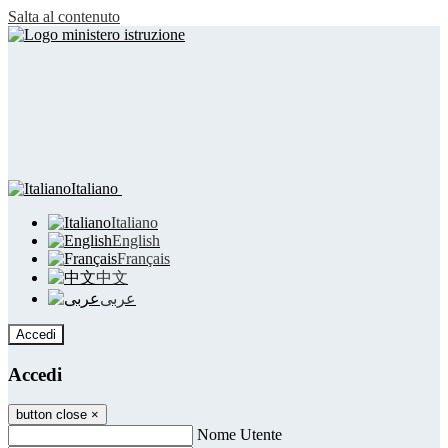
Salta al contenuto
Italiano
Italiano
English
Français
中文
عربى
Accedi
Accedi
button close
×
Nome Utente