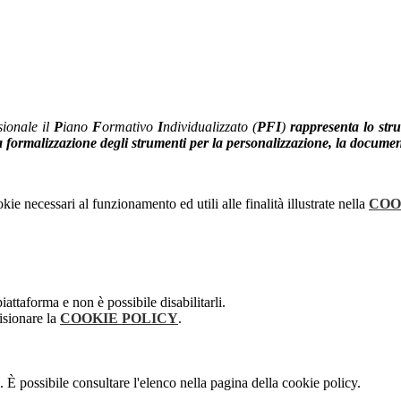
ionale il
P
iano
F
ormativo
I
ndividualizzato (
PFI
)
rappresenta lo stru
, la formalizzazione degli strumenti per la personalizzazione, la docume
kie necessari al funzionamento ed utili alle finalità illustrate nella
COO
attaforma e non è possibile disabilitarli.
isionare la
COOKIE POLICY
.
 È possibile consultare l'elenco nella pagina della cookie policy.