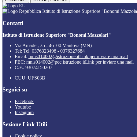
Istituto di Istruzione Superiore "Bonomi Mazzola
Contatti
Istituto di Istruzione Superiore "Bonomi Mazzolari"
Via Amadei, 35 - 46100 Mantova (MN)
Tel:
Tel. 0376323498 - 0376327684
Email:
mnis014002@istruzione.it
Link per inviare una mail
PEC:
mnis014002@pec.istruzione.it
Link per inviare una mail
C.F.: 93074150207
CUU: UFS03B
Seguici su
Facebook
Youtube
Instagram
Sezione Link Utili
Cookie policy