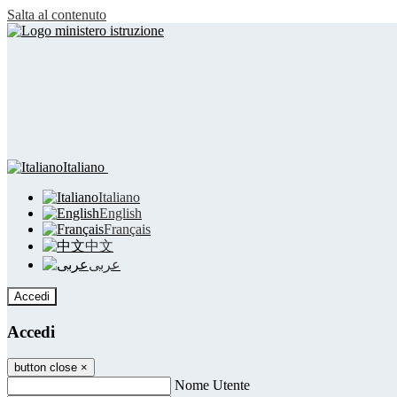
Salta al contenuto
Italiano
Italiano
English
Français
中文
عربى
Accedi
Accedi
button close
×
Nome Utente