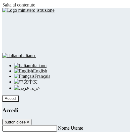
Salta al contenuto
Italiano
Italiano
English
Français
中文
عربى
Accedi
Accedi
button close
×
Nome Utente