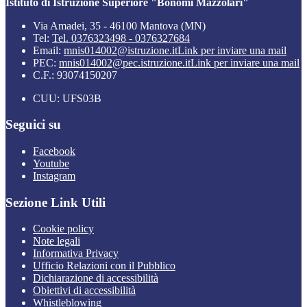
Istituto di Istruzione Superiore "Bonomi Mazzolari"
Via Amadei, 35 - 46100 Mantova (MN)
Tel:
Tel. 0376323498 - 0376327684
Email:
mnis014002@istruzione.it
Link per inviare una mail
PEC:
mnis014002@pec.istruzione.it
Link per inviare una mail
C.F.: 93074150207
CUU: UFS03B
Seguici su
Facebook
Youtube
Instagram
Sezione Link Utili
Cookie policy
Note legali
Informativa Privacy
Ufficio Relazioni con il Pubblico
Dichiarazione di accessibilità
Obiettivi di accessibilità
Whistleblowing