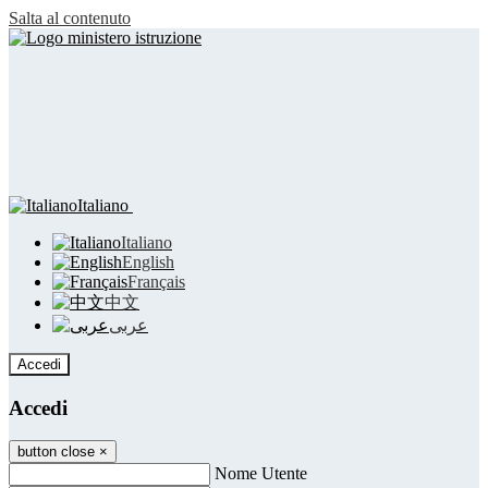
Salta al contenuto
Italiano
Italiano
English
Français
中文
عربى
Accedi
Accedi
button close
×
Nome Utente