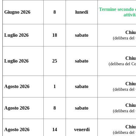
Termine secondo q
Giugno
2026
8
lunedi
attivi
Chiu
Luglio
2026
18
sabato
(delibera del 
Chiu
Luglio
2026
25
sabato
(delibera del Co
Chiu
Agosto
2026
1
sabato
(delibera del 
Chiu
Agosto
2026
8
sabato
(delibera del 
Chiu
Agosto
2026
14
venerdi
(delibera del 