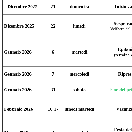
Dicembre
2025
21
domenica
Inizio v
Sospensio
Dicembre
2025
22
lunedi
(delibera del 
Epifani
Gennaio 2026
6
martedi
(termine v
Gennaio 2026
7
mercoledi
Ripresa
Gennaio 2026
31
sabato
Fine del p
Febbraio 2026
16-17
lunedì-martedì
Vacanze
Festa de