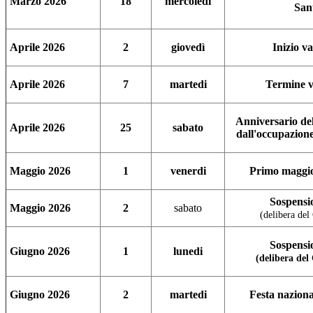
Marzo
2026
18
mercoledi
San
Aprile 2026
2
giovedì
Inizio v
Aprile 2026
7
martedi
Termine v
Anniversario de
Aprile 2026
25
sabato
dall'occupazione
Maggio 2026
1
venerdi
Primo maggio
Sospensio
Maggio 2026
2
sabato
(delibera del 
Sospensio
Giugno 2026
1
lunedi
(delibera del 
Giugno 2026
2
martedi
Festa naziona