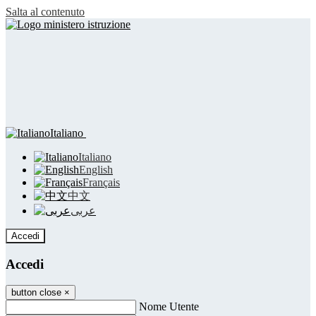
Salta al contenuto
Italiano
Italiano
English
Français
中文
عربى
Accedi
Accedi
button close
×
Nome Utente