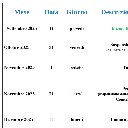
Mese
Data
Giorno
Descrizio
Settembre
2025
11
giovedi
Inizio at
Sospensio
Ottobre 2025
31
venerdi
(delibera del 
Novembre 2025
1
sabato
Tut
Pr
Novembre 2025
21
venerdi
(sospensione delle
Consigl
Dicembre
2025
8
lunedi
Immacol