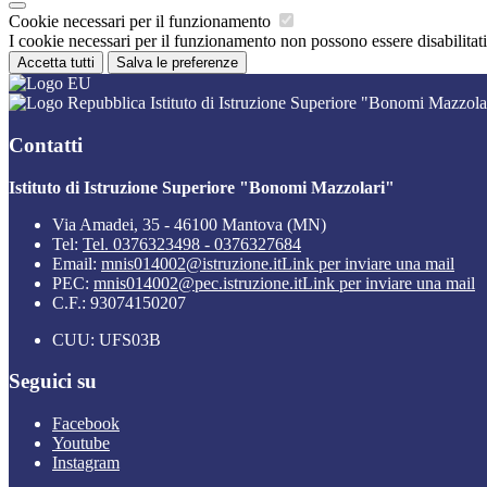
Cookie necessari per il funzionamento
I cookie necessari per il funzionamento non possono essere disabilitati.
Accetta tutti
Salva le preferenze
Istituto di Istruzione Superiore "Bonomi Mazzola
Contatti
Istituto di Istruzione Superiore "Bonomi Mazzolari"
Via Amadei, 35 - 46100 Mantova (MN)
Tel:
Tel. 0376323498 - 0376327684
Email:
mnis014002@istruzione.it
Link per inviare una mail
PEC:
mnis014002@pec.istruzione.it
Link per inviare una mail
C.F.: 93074150207
CUU: UFS03B
Seguici su
Facebook
Youtube
Instagram