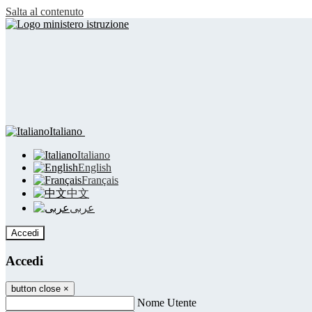
Salta al contenuto
Italiano
Italiano
English
Français
中文
عربى
Accedi
Accedi
button close
×
Nome Utente