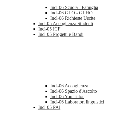
Incl-06 Scuola - Famiglia
Incl-06 GLO - GLHO
Incl-06 Richieste Uscite
Incl-05 Accoglienza Studenti
Incl-05 ICF
Incl-05 Progetti e Bandi
Incl-06 Accoglienza
Incl-06 Spazio d'Ascolto
Incl-06 You Tutor
Incl-06 Laboratori linguistici
Incl-05 PAI