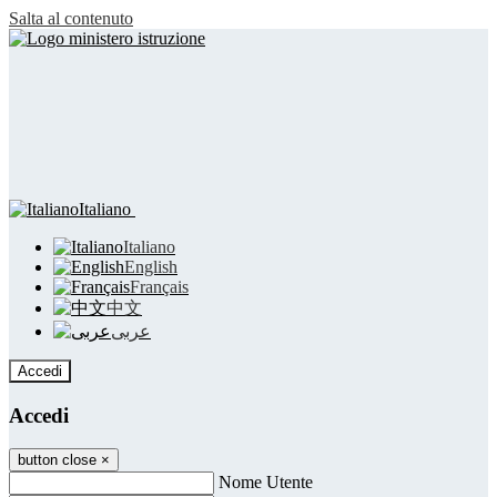
Salta al contenuto
Italiano
Italiano
English
Français
中文
عربى
Accedi
Accedi
button close
×
Nome Utente