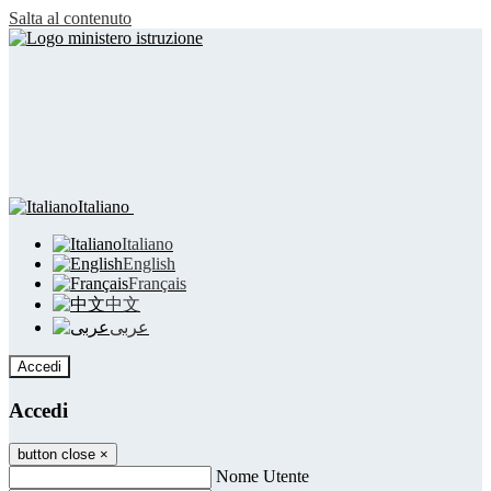
Salta al contenuto
Italiano
Italiano
English
Français
中文
عربى
Accedi
Accedi
button close
×
Nome Utente