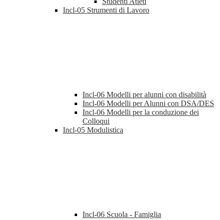
Studenti Atleti
Incl-05 Strumenti di Lavoro
Incl-06 Modelli per alunni con disabilità
Incl-06 Modelli per Alunni con DSA/DES
Incl-06 Modelli per la conduzione dei
Colloqui
Incl-05 Modulistica
Incl-06 Scuola - Famiglia