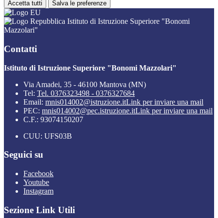
Accetta tutti
Salva le preferenze
Istituto di Istruzione Superiore "Bonomi
Mazzolari"
Contatti
Istituto di Istruzione Superiore "Bonomi Mazzolari"
Via Amadei, 35 - 46100 Mantova (MN)
Tel:
Tel. 0376323498 - 0376327684
Email:
mnis014002@istruzione.it
Link per inviare una mail
PEC:
mnis014002@pec.istruzione.it
Link per inviare una mail
C.F.: 93074150207
CUU: UFS03B
Seguici su
Facebook
Youtube
Instagram
Sezione Link Utili