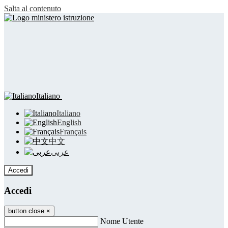
Salta al contenuto
Italiano
Italiano
English
Français
中文
عربى
Accedi
Accedi
button close
×
Nome Utente