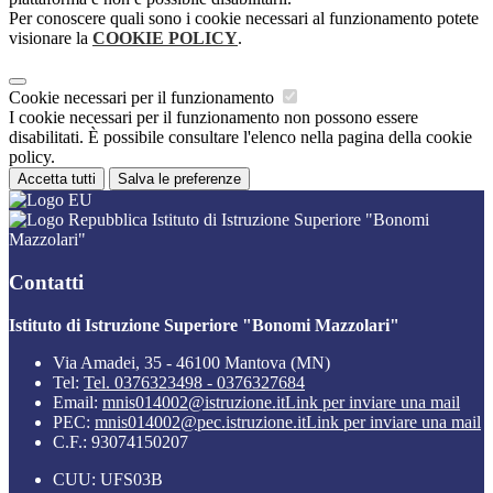
Per conoscere quali sono i cookie necessari al funzionamento potete
visionare la
COOKIE POLICY
.
Cookie necessari per il funzionamento
I cookie necessari per il funzionamento non possono essere
disabilitati. È possibile consultare l'elenco nella pagina della cookie
policy.
Accetta tutti
Salva le preferenze
Istituto di Istruzione Superiore "Bonomi
Mazzolari"
Contatti
Istituto di Istruzione Superiore "Bonomi Mazzolari"
Via Amadei, 35 - 46100 Mantova (MN)
Tel:
Tel. 0376323498 - 0376327684
Email:
mnis014002@istruzione.it
Link per inviare una mail
PEC:
mnis014002@pec.istruzione.it
Link per inviare una mail
C.F.: 93074150207
CUU: UFS03B