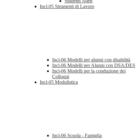
Studenti Atleti
Incl-05 Strumenti di Lavoro
Incl-06 Modelli per alunni con disabilità
Incl-06 Modelli per Alunni con DSA/DES
Incl-06 Modelli per la conduzione dei
Colloqui
Incl-05 Modulistica
Incl-06 Scuola - Famiglia