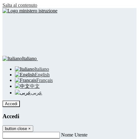
Salta al contenuto
Italiano
Italiano
English
Français
中文
عربى
Accedi
Accedi
button close
×
Nome Utente