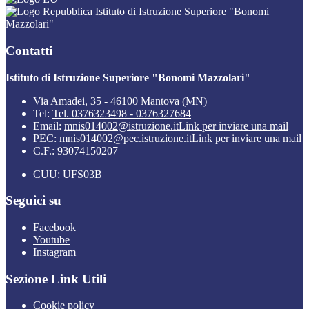
Istituto di Istruzione Superiore "Bonomi
Mazzolari"
Contatti
Istituto di Istruzione Superiore "Bonomi Mazzolari"
Via Amadei, 35 - 46100 Mantova (MN)
Tel:
Tel. 0376323498 - 0376327684
Email:
mnis014002@istruzione.it
Link per inviare una mail
PEC:
mnis014002@pec.istruzione.it
Link per inviare una mail
C.F.: 93074150207
CUU: UFS03B
Seguici su
Facebook
Youtube
Instagram
Sezione Link Utili
Cookie policy