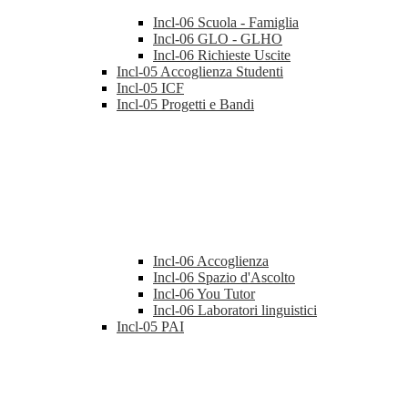
Incl-06 Scuola - Famiglia
Incl-06 GLO - GLHO
Incl-06 Richieste Uscite
Incl-05 Accoglienza Studenti
Incl-05 ICF
Incl-05 Progetti e Bandi
Incl-06 Accoglienza
Incl-06 Spazio d'Ascolto
Incl-06 You Tutor
Incl-06 Laboratori linguistici
Incl-05 PAI