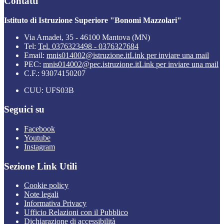
Contatti
Istituto di Istruzione Superiore "Bonomi Mazzolari"
Via Amadei, 35 - 46100 Mantova (MN)
Tel:
Tel. 0376323498 - 0376327684
Email:
mnis014002@istruzione.it
Link per inviare una mail
PEC:
mnis014002@pec.istruzione.it
Link per inviare una mail
C.F.: 93074150207
CUU: UFS03B
Seguici su
Facebook
Youtube
Instagram
Sezione Link Utili
Cookie policy
Note legali
Informativa Privacy
Ufficio Relazioni con il Pubblico
Dichiarazione di accessibilità