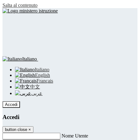
Salta al contenuto
Italiano
Italiano
English
Français
中文
عربى
Accedi
Accedi
button close
×
Nome Utente