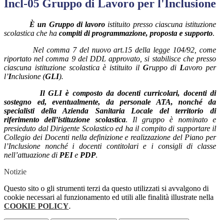
Incl-05 Gruppo di Lavoro per l'Inclusione
È un Gruppo di lavoro
istituito presso ciascuna istituzione
scolastica che ha
compiti di programmazione, proposta e supporto
.
Nel comma 7 del nuovo art.15 della legge 104/92, come
riportato nel comma 9 del DDL approvato, si stabilisce che presso
ciascuna istituzione scolastica è istituito il
G
ruppo di
L
avoro per
l’
I
nclusione (
GLI
).
Il GLI è composto da docenti curricolari, docenti di
sostegno ed, eventualmente, da personale ATA, nonché da
specialisti della Azienda Sanitaria Locale del territorio di
riferimento dell’istituzione scolastica
. Il gruppo è nominato e
presieduto dal Dirigente Scolastico ed ha il compito di supportare il
Collegio dei Docenti nella definizione e realizzazione del Piano per
l’Inclusione nonché i docenti contitolari e i consigli di classe
nell’attuazione di
PEI
e
PDP
.
Notizie
Questo sito o gli strumenti terzi da questo utilizzati si avvalgono di
cookie necessari al funzionamento ed utili alle finalità illustrate nella
COOKIE POLICY
.