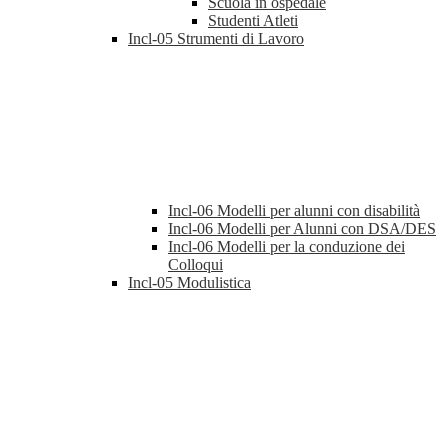
Scuola in ospedale
Studenti Atleti
Incl-05 Strumenti di Lavoro
Incl-06 Modelli per alunni con disabilità
Incl-06 Modelli per Alunni con DSA/DES
Incl-06 Modelli per la conduzione dei
Colloqui
Incl-05 Modulistica