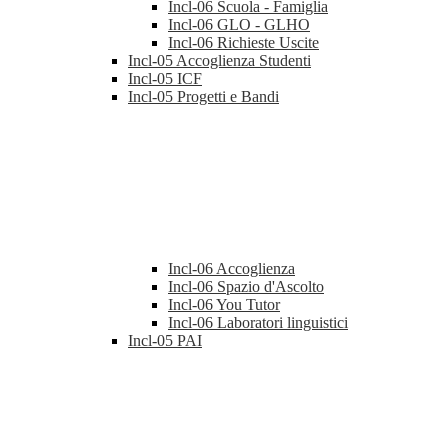
Incl-06 Scuola - Famiglia
Incl-06 GLO - GLHO
Incl-06 Richieste Uscite
Incl-05 Accoglienza Studenti
Incl-05 ICF
Incl-05 Progetti e Bandi
Incl-06 Accoglienza
Incl-06 Spazio d'Ascolto
Incl-06 You Tutor
Incl-06 Laboratori linguistici
Incl-05 PAI