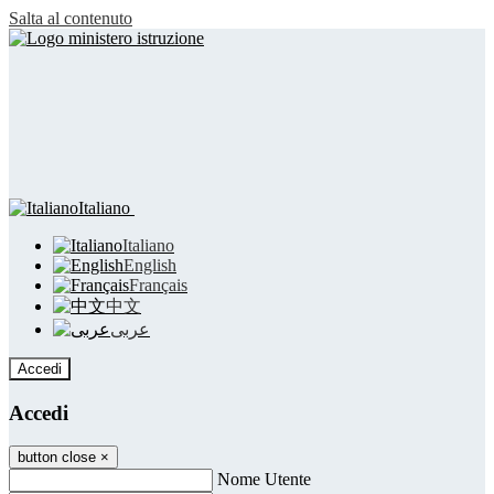
Salta al contenuto
Italiano
Italiano
English
Français
中文
عربى
Accedi
Accedi
button close
×
Nome Utente