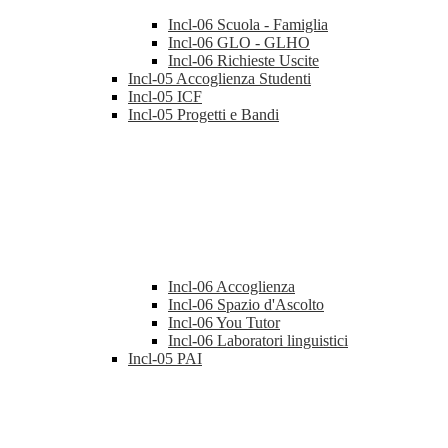
Incl-06 Scuola - Famiglia
Incl-06 GLO - GLHO
Incl-06 Richieste Uscite
Incl-05 Accoglienza Studenti
Incl-05 ICF
Incl-05 Progetti e Bandi
Incl-06 Accoglienza
Incl-06 Spazio d'Ascolto
Incl-06 You Tutor
Incl-06 Laboratori linguistici
Incl-05 PAI