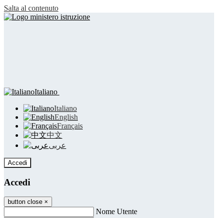
Salta al contenuto
Italiano
Italiano
English
Français
中文
عربى
Accedi
Accedi
button close
×
Nome Utente