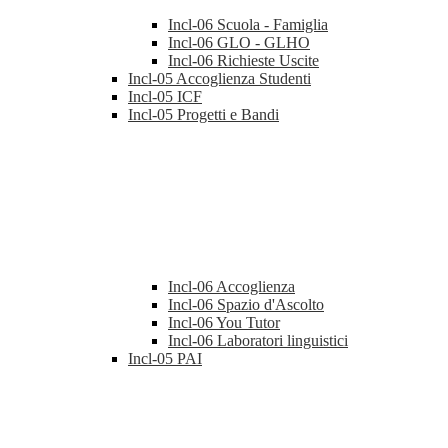
Incl-06 Scuola - Famiglia
Incl-06 GLO - GLHO
Incl-06 Richieste Uscite
Incl-05 Accoglienza Studenti
Incl-05 ICF
Incl-05 Progetti e Bandi
Incl-06 Accoglienza
Incl-06 Spazio d'Ascolto
Incl-06 You Tutor
Incl-06 Laboratori linguistici
Incl-05 PAI