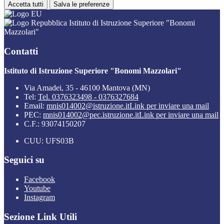
Accetta tutti
Salva le preferenze
Istituto di Istruzione Superiore "Bonomi
Mazzolari"
Contatti
Istituto di Istruzione Superiore "Bonomi Mazzolari"
Via Amadei, 35 - 46100 Mantova (MN)
Tel:
Tel. 0376323498 - 0376327684
Email:
mnis014002@istruzione.it
Link per inviare una mail
PEC:
mnis014002@pec.istruzione.it
Link per inviare una mail
C.F.: 93074150207
CUU: UFS03B
Seguici su
Facebook
Youtube
Instagram
Sezione Link Utili