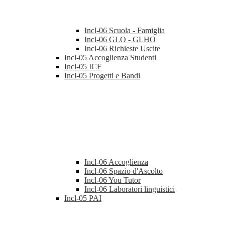
Incl-06 Scuola - Famiglia
Incl-06 GLO - GLHO
Incl-06 Richieste Uscite
Incl-05 Accoglienza Studenti
Incl-05 ICF
Incl-05 Progetti e Bandi
Incl-06 Accoglienza
Incl-06 Spazio d'Ascolto
Incl-06 You Tutor
Incl-06 Laboratori linguistici
Incl-05 PAI