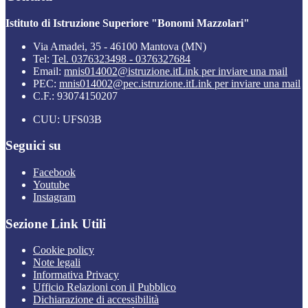
Istituto di Istruzione Superiore "Bonomi Mazzolari"
Via Amadei, 35 - 46100 Mantova (MN)
Tel:
Tel. 0376323498 - 0376327684
Email:
mnis014002@istruzione.it
Link per inviare una mail
PEC:
mnis014002@pec.istruzione.it
Link per inviare una mail
C.F.: 93074150207
CUU: UFS03B
Seguici su
Facebook
Youtube
Instagram
Sezione Link Utili
Cookie policy
Note legali
Informativa Privacy
Ufficio Relazioni con il Pubblico
Dichiarazione di accessibilità