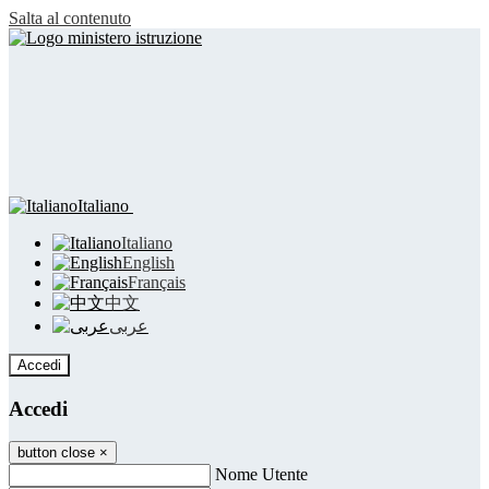
Salta al contenuto
Italiano
Italiano
English
Français
中文
عربى
Accedi
Accedi
button close
×
Nome Utente