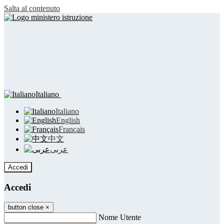
Salta al contenuto
Italiano
Italiano
English
Français
中文
عربى
Accedi
Accedi
button close
×
Nome Utente