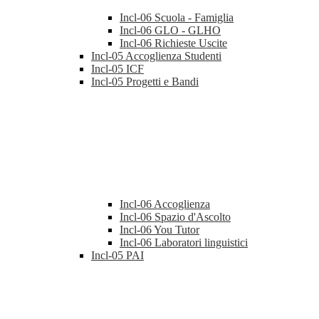
Incl-06 Scuola - Famiglia
Incl-06 GLO - GLHO
Incl-06 Richieste Uscite
Incl-05 Accoglienza Studenti
Incl-05 ICF
Incl-05 Progetti e Bandi
Incl-06 Accoglienza
Incl-06 Spazio d'Ascolto
Incl-06 You Tutor
Incl-06 Laboratori linguistici
Incl-05 PAI