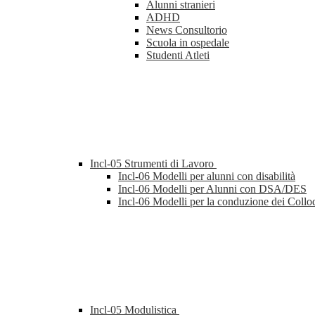
Alunni stranieri
ADHD
News Consultorio
Scuola in ospedale
Studenti Atleti
Incl-05 Strumenti di Lavoro
Incl-06 Modelli per alunni con disabilità
Incl-06 Modelli per Alunni con DSA/DES
Incl-06 Modelli per la conduzione dei Collo
Incl-05 Modulistica