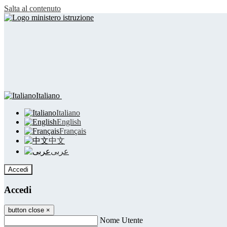
Salta al contenuto
Italiano
Italiano
English
Français
中文
عربى
Accedi
Accedi
button close
×
Nome Utente