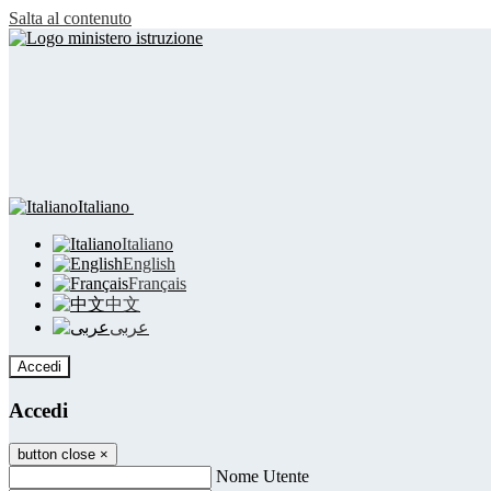
Salta al contenuto
Italiano
Italiano
English
Français
中文
عربى
Accedi
Accedi
button close
×
Nome Utente