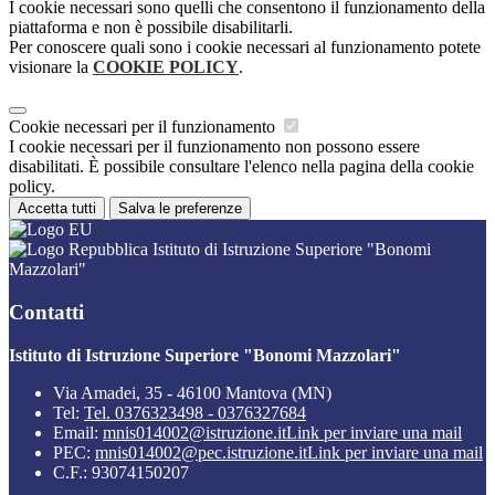
I cookie necessari sono quelli che consentono il funzionamento della
piattaforma e non è possibile disabilitarli.
Per conoscere quali sono i cookie necessari al funzionamento potete
visionare la
COOKIE POLICY
.
Cookie necessari per il funzionamento
I cookie necessari per il funzionamento non possono essere
disabilitati. È possibile consultare l'elenco nella pagina della cookie
policy.
Accetta tutti
Salva le preferenze
Istituto di Istruzione Superiore "Bonomi
Mazzolari"
Contatti
Istituto di Istruzione Superiore "Bonomi Mazzolari"
Via Amadei, 35 - 46100 Mantova (MN)
Tel:
Tel. 0376323498 - 0376327684
Email:
mnis014002@istruzione.it
Link per inviare una mail
PEC:
mnis014002@pec.istruzione.it
Link per inviare una mail
C.F.: 93074150207