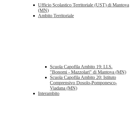
Ufficio Scolastico Territoriale (UST) di Mantova
(MN)
Ambito Territoriale
Scuola Capofila Ambito 19: I.I.S.
"Bonomi - Mazzolari" di Mantova (MN)
Scuola Capofila Ambito 20: Istituto
Comprensivo Dosolo-Pomponesco-
Viadana (MN)
Interambito