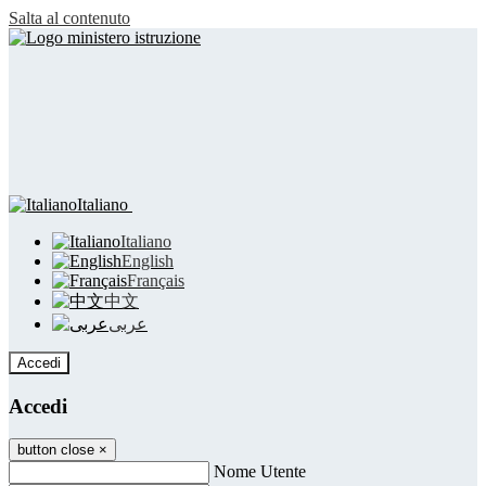
Salta al contenuto
Italiano
Italiano
English
Français
中文
عربى
Accedi
Accedi
button close
×
Nome Utente