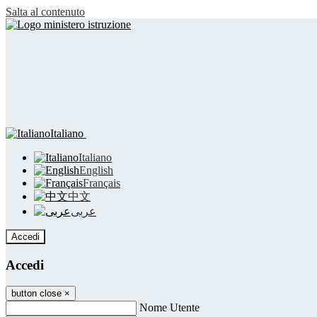
Salta al contenuto
Italiano
Italiano
English
Français
中文
عربى
Accedi
Accedi
button close
×
Nome Utente