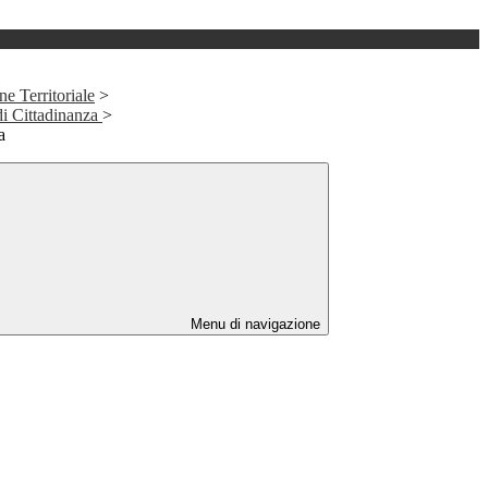
e Territoriale
>
i Cittadinanza
>
a
Menu di navigazione