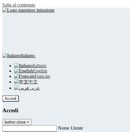
Salta al contenuto
Italiano
Italiano
English
Français
中文
عربى
Accedi
Accedi
button close
×
Nome Utente