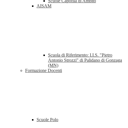
Scuole Capofila di Ambito
AISAM
Scuola di Riferimento: I.I.S. "Pietro
Antonio Strozzi" di Palidano di Gonzaga
(MN)
Formazione Docenti
Scuole Polo