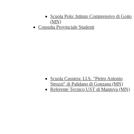
Scuola Polo: Istituto Comprensivo di Goito
(MN)
Consulta Provinciale Studenti
Scuola Cassiera: I.I.S. "Pietro Antonio
Strozzi" di Palidano di Gonzaga (MN)
Referente Tecnico UST di Mantova (MN)