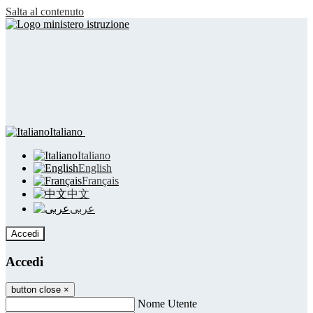
Salta al contenuto
Italiano
Italiano
English
Français
中文
عربى
Accedi
Accedi
button close
×
Nome Utente