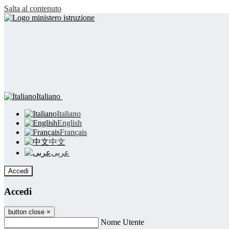
Salta al contenuto
Italiano
Italiano
English
Français
中文
عربى
Accedi
Accedi
button close
×
Nome Utente