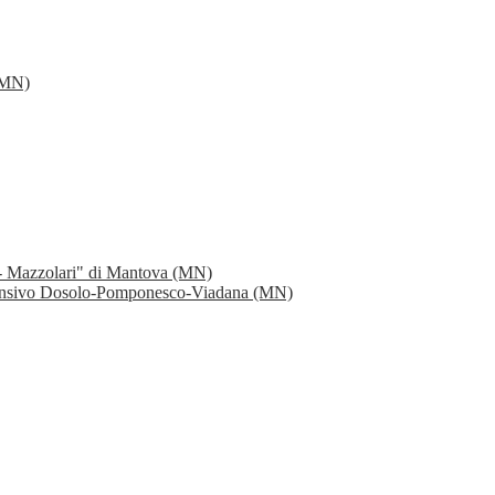
 (MN)
 - Mazzolari" di Mantova (MN)
rensivo Dosolo-Pomponesco-Viadana (MN)