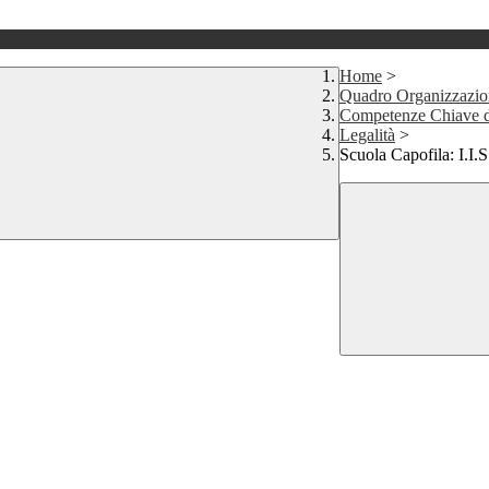
Home
>
Quadro Organizzazion
Competenze Chiave d
Legalità
>
Scuola Capofila: I.I