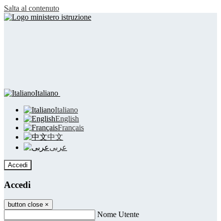
Salta al contenuto
Italiano
Italiano
English
Français
中文
عربى
Accedi
Accedi
button close
×
Nome Utente