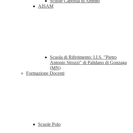
Scuole Capofila di Ambito
AISAM
Scuola di Riferimento: I.I.S. "Pietro
Antonio Strozzi" di Palidano di Gonzaga
(MN)
Formazione Docenti
Scuole Polo