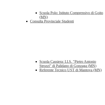
Scuola Polo: Istituto Comprensivo di Goito
(MN)
Consulta Provinciale Studenti
Scuola Cassiera: I.I.S. "Pietro Antonio
Strozzi" di Palidano di Gonzaga (MN)
Referente Tecnico UST di Mantova (MN)