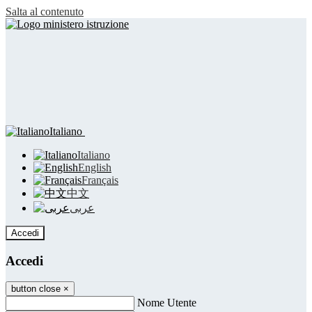
Salta al contenuto
Italiano
Italiano
English
Français
中文
عربى
Accedi
Accedi
button close
×
Nome Utente