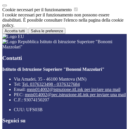
Cookie necessari per il funzionamento
I cookie necessari per il funzionamento non possono essere
disabilitati. È possibile consultare l'elenco nella pagina della cookie
policy.
Accetta tutti
Salva le preferenze
Istituto di Istruzione Superiore "Bonomi
Mazzolari"
Contatti
Istituto di Istruzione Superiore "Bonomi Mazzolari"
Via Amadei, 35 - 46100 Mantova (MN)
Tel:
Tel. 0376323498 - 0376327684
Email:
mnis014002@istruzione.it
Link per inviare una mail
PEC:
mnis014002@pec.istruzione.it
Link per inviare una mail
C.F.: 93074150207
CUU: UFS03B
Seguici su