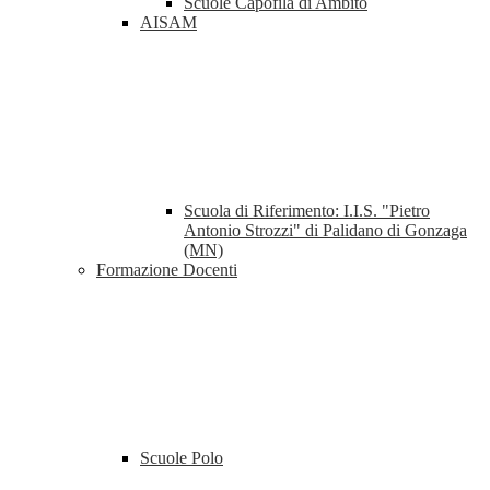
Scuole Capofila di Ambito
AISAM
Scuola di Riferimento: I.I.S. "Pietro
Antonio Strozzi" di Palidano di Gonzaga
(MN)
Formazione Docenti
Scuole Polo