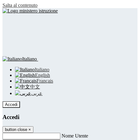
Salta al contenuto
Italiano
Italiano
English
Français
中文
عربى
Accedi
Accedi
button close
×
Nome Utente