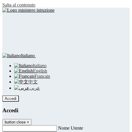
Salta al contenuto
Italiano
Italiano
English
Français
中文
عربى
Accedi
Accedi
button close
×
Nome Utente