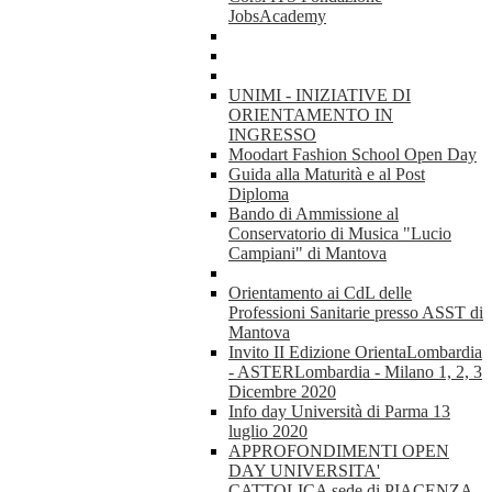
JobsAcademy
UNIMI - INIZIATIVE DI
ORIENTAMENTO IN
INGRESSO
Moodart Fashion School Open Day
Guida alla Maturità e al Post
Diploma
Bando di Ammissione al
Conservatorio di Musica "Lucio
Campiani" di Mantova
Orientamento ai CdL delle
Professioni Sanitarie presso ASST di
Mantova
Invito II Edizione OrientaLombardia
- ASTERLombardia - Milano 1, 2, 3
Dicembre 2020
Info day Università di Parma 13
luglio 2020
APPROFONDIMENTI OPEN
DAY UNIVERSITA'
CATTOLICA sede di PIACENZA -