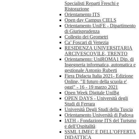
Specialisti Reparti Freschi e
Ristorazione
Orientamento ITS
Open day Campus CIELS
Orientamento UniFE - Dipartimento
di Giurisprudenza
Collegio dei Geometri
Ca’ Foscari di Venezia
RESIDENZA UNIVERSITARIA
ARCIVESCOVILE, TRENTO
Orientamento: UniROMA1 Dip. di
Ingegneria informatica, automatica e
gestionale Antonio Ruberti
Fiera Didacta Italia 2021- Edizione
Online, "Il futuro della scuola e'
oggi" - 16 - 19 marzo 2021
Open Week Digitale UniBg
OPEN DAYS - Università degli
Studi di Ferrara
Università Degli Studi della Tuscia
Orientamento Università di Padova
IATH - Fondazione ITS del Turismo
e dell’Ospitalità
SSML LIMEC E DELL’OFFERTA
DIDATTICA