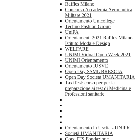
Raffles Milano
Concorso Accademia Aeronautica
Militare 2021
Orientamento Unicollege
Techno Fashion Group
UniPA
Orientamenti 2021 Raffles Milano
Istituto Moda e Design
WELFARE
UNIMI Virtual Open Week 2021
UNIMI Orientamento
Orientamento IUSVE
Open Day SSML BRESCIA
Open Day Società UMANITARIA
TaxiTest: corso per per la
preparazione ai test di Medicina e
Professioni sanitarie
Orientamento in Uscita - UNIPR
Società UMANITARIA
Corsi ITS Fondazione