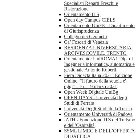
Specialisti Reparti Freschi e
Ristorazione
Orientamento ITS
Open day Campus CIELS
Orientamento UniFE - Dipartimento
di Giurisprudenza
Collegio dei Geometri
Ca’ Foscari di Venezia
RESIDENZA UNIVERSITARIA
ARCIVESCOVILE, TRENTO
Orientamento: UniROMA1 Dip. di
Ingegneria informatica, automatica e
gestionale Antonio Ruberti
Fiera Didacta Italia 2021- Edizione
Online, "Il futuro della scuola e'
oggi" - 16 - 19 marzo 2021
Open Week Digitale UniBg
OPEN DAYS - Università degli
Studi di Ferrara
Università Degli Studi della Tuscia
Orientamento Università di Padova
IATH - Fondazione ITS del Turismo
e dell’Ospitalità
SSML LIMEC E DELL’OFFERTA
DIDATTICA