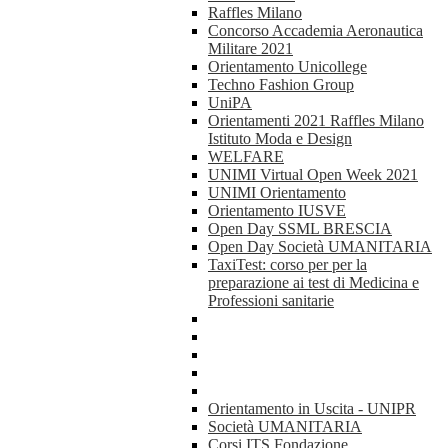
Raffles Milano
Concorso Accademia Aeronautica
Militare 2021
Orientamento Unicollege
Techno Fashion Group
UniPA
Orientamenti 2021 Raffles Milano
Istituto Moda e Design
WELFARE
UNIMI Virtual Open Week 2021
UNIMI Orientamento
Orientamento IUSVE
Open Day SSML BRESCIA
Open Day Società UMANITARIA
TaxiTest: corso per per la
preparazione ai test di Medicina e
Professioni sanitarie
Orientamento in Uscita - UNIPR
Società UMANITARIA
Corsi ITS Fondazione