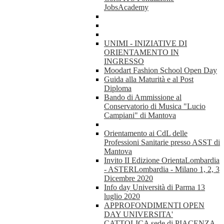
JobsAcademy
UNIMI - INIZIATIVE DI
ORIENTAMENTO IN
INGRESSO
Moodart Fashion School Open Day
Guida alla Maturità e al Post
Diploma
Bando di Ammissione al
Conservatorio di Musica "Lucio
Campiani" di Mantova
Orientamento ai CdL delle
Professioni Sanitarie presso ASST di
Mantova
Invito II Edizione OrientaLombardia
- ASTERLombardia - Milano 1, 2, 3
Dicembre 2020
Info day Università di Parma 13
luglio 2020
APPROFONDIMENTI OPEN
DAY UNIVERSITA'
CATTOLICA sede di PIACENZA -