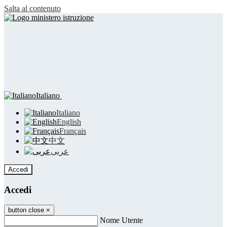
Salta al contenuto
Italiano
Italiano
English
Français
中文
عربى
Accedi
Accedi
button close
×
Nome Utente