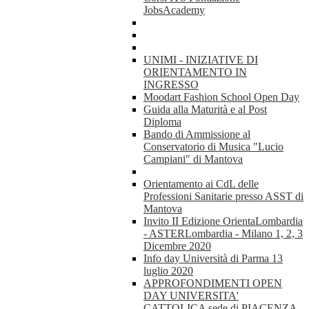
JobsAcademy
UNIMI - INIZIATIVE DI
ORIENTAMENTO IN
INGRESSO
Moodart Fashion School Open Day
Guida alla Maturità e al Post
Diploma
Bando di Ammissione al
Conservatorio di Musica "Lucio
Campiani" di Mantova
Orientamento ai CdL delle
Professioni Sanitarie presso ASST di
Mantova
Invito II Edizione OrientaLombardia
- ASTERLombardia - Milano 1, 2, 3
Dicembre 2020
Info day Università di Parma 13
luglio 2020
APPROFONDIMENTI OPEN
DAY UNIVERSITA'
CATTOLICA sede di PIACENZA -