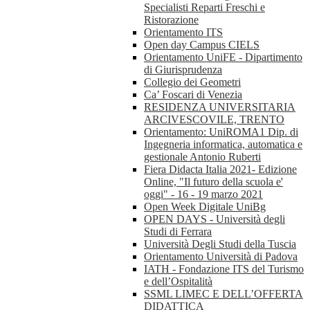
Specialisti Reparti Freschi e
Ristorazione
Orientamento ITS
Open day Campus CIELS
Orientamento UniFE - Dipartimento
di Giurisprudenza
Collegio dei Geometri
Ca’ Foscari di Venezia
RESIDENZA UNIVERSITARIA
ARCIVESCOVILE, TRENTO
Orientamento: UniROMA1 Dip. di
Ingegneria informatica, automatica e
gestionale Antonio Ruberti
Fiera Didacta Italia 2021- Edizione
Online, "Il futuro della scuola e'
oggi" - 16 - 19 marzo 2021
Open Week Digitale UniBg
OPEN DAYS - Università degli
Studi di Ferrara
Università Degli Studi della Tuscia
Orientamento Università di Padova
IATH - Fondazione ITS del Turismo
e dell’Ospitalità
SSML LIMEC E DELL’OFFERTA
DIDATTICA