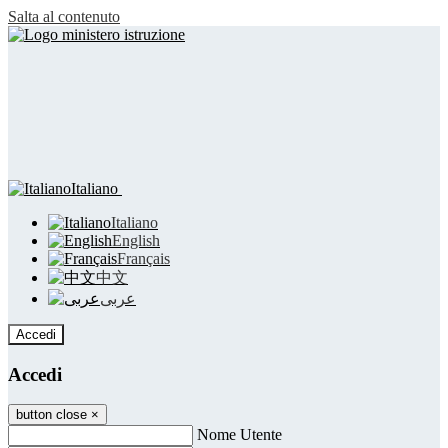
Salta al contenuto
Italiano
Italiano
English
Français
中文
عربى
Accedi
Accedi
button close
×
Nome Utente