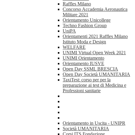
Raffles Milano
Concorso Accademia Aeronautica
Militare 2021
Orientamento Unicollege
Techno Fashion Group
UniPA
Orientamenti 2021 Raffles Milano
Istituto Moda e Design
WELFARE
UNIMI Virtual Open Week 2021
UNIMI Orientamento
Orientamento IUSVE
Open Day SSML BRESCIA
Open Day Società UMANITARIA
TaxiTest: corso per per la
preparazione ai test di Medicina e
Professioni sanitarie
Orientamento in Uscita - UNIPR
Società UMANITARIA
Corsi ITS Fondazione