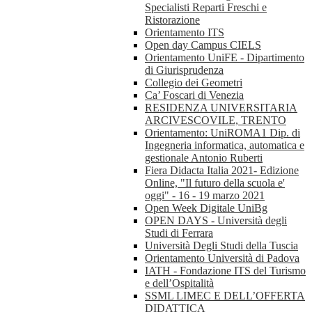
Specialisti Reparti Freschi e
Ristorazione
Orientamento ITS
Open day Campus CIELS
Orientamento UniFE - Dipartimento
di Giurisprudenza
Collegio dei Geometri
Ca’ Foscari di Venezia
RESIDENZA UNIVERSITARIA
ARCIVESCOVILE, TRENTO
Orientamento: UniROMA1 Dip. di
Ingegneria informatica, automatica e
gestionale Antonio Ruberti
Fiera Didacta Italia 2021- Edizione
Online, "Il futuro della scuola e'
oggi" - 16 - 19 marzo 2021
Open Week Digitale UniBg
OPEN DAYS - Università degli
Studi di Ferrara
Università Degli Studi della Tuscia
Orientamento Università di Padova
IATH - Fondazione ITS del Turismo
e dell’Ospitalità
SSML LIMEC E DELL’OFFERTA
DIDATTICA