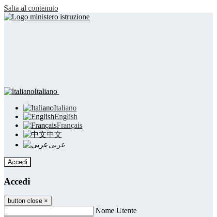
Salta al contenuto
Italiano
Italiano
English
Français
中文
عربى
Accedi
Accedi
button close
×
Nome Utente