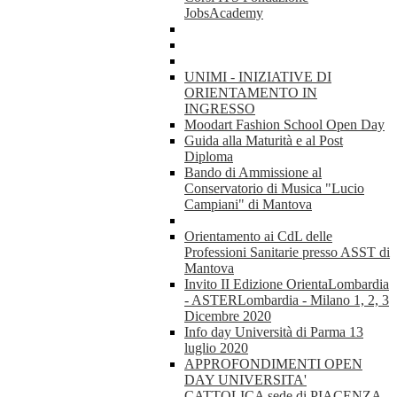
JobsAcademy
UNIMI - INIZIATIVE DI
ORIENTAMENTO IN
INGRESSO
Moodart Fashion School Open Day
Guida alla Maturità e al Post
Diploma
Bando di Ammissione al
Conservatorio di Musica "Lucio
Campiani" di Mantova
Orientamento ai CdL delle
Professioni Sanitarie presso ASST di
Mantova
Invito II Edizione OrientaLombardia
- ASTERLombardia - Milano 1, 2, 3
Dicembre 2020
Info day Università di Parma 13
luglio 2020
APPROFONDIMENTI OPEN
DAY UNIVERSITA'
CATTOLICA sede di PIACENZA -