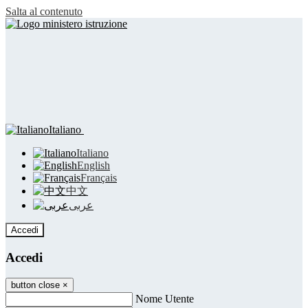
Salta al contenuto
Italiano
Italiano
English
Français
中文
عربى
Accedi
Accedi
button close
×
Nome Utente