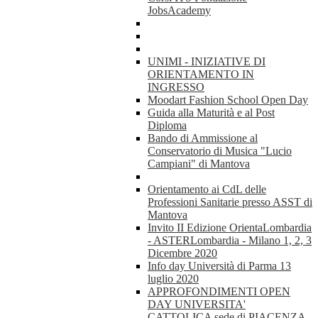
JobsAcademy
UNIMI - INIZIATIVE DI
ORIENTAMENTO IN
INGRESSO
Moodart Fashion School Open Day
Guida alla Maturità e al Post
Diploma
Bando di Ammissione al
Conservatorio di Musica "Lucio
Campiani" di Mantova
Orientamento ai CdL delle
Professioni Sanitarie presso ASST di
Mantova
Invito II Edizione OrientaLombardia
- ASTERLombardia - Milano 1, 2, 3
Dicembre 2020
Info day Università di Parma 13
luglio 2020
APPROFONDIMENTI OPEN
DAY UNIVERSITA'
CATTOLICA sede di PIACENZA -