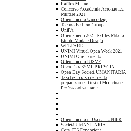
Raffles Milano
Concorso Accademia Aeronautica
Militare 2021
Orientamento Unicollege
Techno Fashion Group
UniPA
Orientamenti 2021 Raffles Milano
Istituto Moda e Design
WELFARE
UNIMI Virtual Open Week 2021
UNIMI Orientamento
Orientamento IUSVE
Open Day SSML BRESCIA
Open Day Società UMANITARIA
TaxiTest: corso per per la
preparazione ai test di Medicina e
Professioni sanitarie
Orientamento in Uscita - UNIPR
Società UMANITARIA
Corsi ITS Fondazione