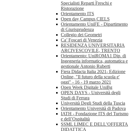
Specialisti Reparti Freschi e
Ristorazione
Orientamento ITS
Open day Campus CIELS
Orientamento UniFE - Dipartimento
di Giurisprudenza
Collegio dei Geometri
Ca’ Foscari di Venezia
RESIDENZA UNIVERSITARIA
ARCIVESCOVILE, TRENTO
Orientamento: UniROMA1 Dip. di
Ingegneria informatica, automatica e
gestionale Antonio Ruberti
Fiera Didacta Italia 2021- Edizione
Online, "Il futuro della scuola e'
oggi" - 16 - 19 marzo 2021
Open Week Digitale UniBg
OPEN DAYS - Università degli
Studi di Ferrara
Università Degli Studi della Tuscia
Orientamento Università di Padova
IATH - Fondazione ITS del Turismo
e dell’Ospitalità
SSML LIMEC E DELL’OFFERTA
DIDATTICA